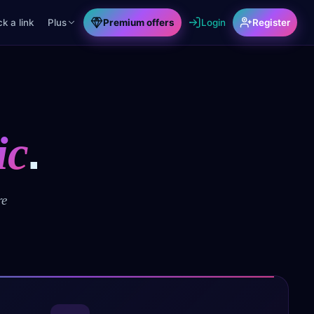
k a link
Plus
Premium offers
Login
Register
.
ic
re