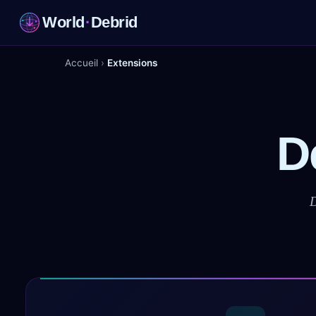
World
·
Debrid
Accueil
›
Extensions
D
D